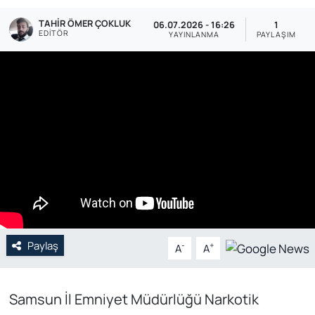
TAHIR ÖMER ÇOKLUK
Genel
06.07.2026 - 16:26
1
EDITÖR
YAYINLANMA
PAYLAŞIM
Gündem
Özel Haber
POLİTİKA
Siyaset
Spor
Web Tv
Paylaş
-
+
A
A
Yerel
Samsun İl Emniyet Müdürlüğü Narkotik