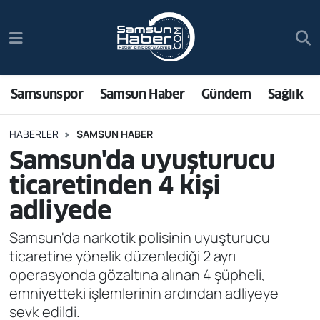
Samsunspor
Hava Durumu
Samsun Haber
Trafik Durumu
Samsunspor
Samsun Haber
Gündem
Sağlık
Sağlık
Süper Lig Puan Durumu ve Fikstür
HABERLER
SAMSUN HABER
Samsun'da uyuşturucu
Asayiş
Tüm Manşetler
ticaretinden 4 kişi
Bilim ve Teknoloji
Son Dakika Haberleri
adliyede
Bölge
Haber Arşivi
Samsun'da narkotik polisinin uyuşturucu
ticaretine yönelik düzenlediği 2 ayrı
Dünya
operasyonda gözaltına alınan 4 şüpheli,
emniyetteki işlemlerinin ardından adliyeye
Ekonomi
sevk edildi.