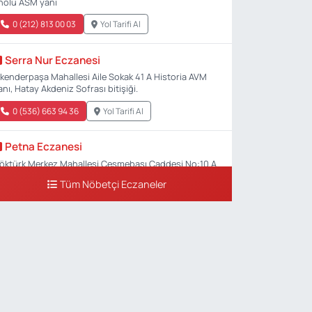
nolu ASM yanı
urmasında 7 şüpheli
andı
0 (212) 813 00 03
Yol Tarifi Al
Serra Nur Eczanesi
skenderpaşa Mahallesi Aile Sokak 41 A Historia AVM
anı, Hatay Akdeniz Sofrası bitişiği.
0 (536) 663 94 36
Yol Tarifi Al
Petna Eczanesi
öktürk Merkez Mahallesi Çeşmebaşı Caddesi No:10 A
Tüm Nöbetçi Eczaneler
0 (212) 360 18 23
Yol Tarifi Al
EM
kostümüyle yamaç
Sacide Eczanesi
ü yaptı, festivalde ilgi
arlıktepe Mahallesi Soğanlık Caddesi No:34 A
oldu
0 (216) 504 24 53
Yol Tarifi Al
Bulvar Eczanesi