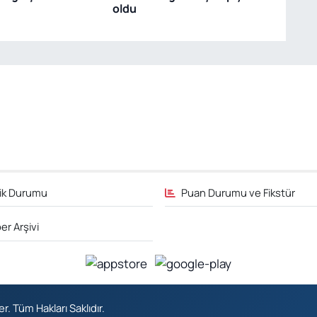
A
oldu
k
T
Ç
H
O
fik Durumu
Puan Durumu ve Fikstür
A
B
G
er Arşivi
A
 Tüm Hakları Saklıdır.
(