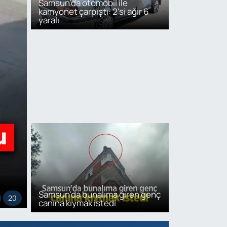
Samsun'da otomobil ile
kamyonet çarpıştı: 2'si ağır 6
yaralı
Samsun'da bunalıma giren genç
20
canına kıymak istedi