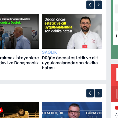
SAĞLI
Uzm. D
uyardı
1
yedikle
tarzını
SAĞLIK
ırakmak İsteyenlere
Düğün öncesi estetik ve cilt
davi ve Danışmanlık
uygulamalarında son dakika
hatası
ASAYI
A
Ahbapl