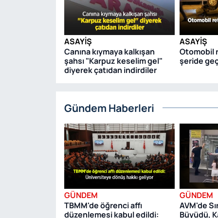
ASAYIŞ
ASAYIŞ
Canına kıymaya kalkışan
Otomobil r
şahsı "Karpuz keselim gel"
şeride geçt
diyerek çatıdan indirdiler
Gündem Haberleri
GÜNDEM
GÜNDEM
TBMM'de öğrenci affı
AVM'de Sı
düzenlemesi kabul edildi:
Büyüdü, K