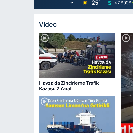
°
25
47,6006
Video
Havza'da Zincirleme Trafik
Kazası: 2 Yaralı