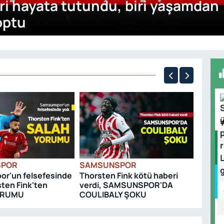
iri hayata tutundu, biri yaşamdan
optu
SAMS
Igor Dr
SPOR
SAMSUNSPOR
r'un felsefesinde
Thorsten Fink kötü haberi
sten Fink'ten
verdi, SAMSUNSPOR'DA
ORUMU
COULIBALY ŞOKU