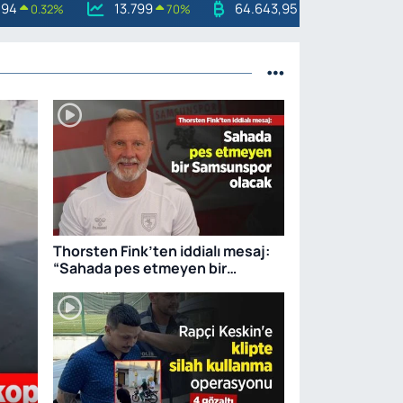
.94
13.799
64.643,95
0.32
%
70
%
0.16
%
Thorsten Fink’ten iddialı mesaj:
“Sahada pes etmeyen bir
Samsunspor olacak”