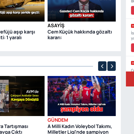
8
soruşt
tutukl
ASAYIŞ
efüjü aşıp karşı
Cem Küçük hakkında gözaltı
İ
i: 1 yaralı
kararı:
y
G
GÜND
Cadı 
paraşüt
K
odağı 
GÜNDEM
ra Tartışması
A Milli Kadın Voleybol Takımı,
avga Çıktı
Milletler Ligi'nde şampiyon