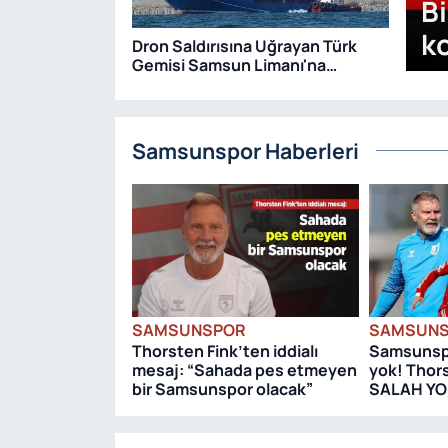
B
k
Dron Saldırısına Uğrayan Türk
Gemisi Samsun Limanı'na
Getirildi
Samsunspor Haberleri
SAMSUNSPOR
SAMSUN
Thorsten Fink’ten iddialı
Samsunspo
mesaj: “Sahada pes etmeyen
yok! Thor
bir Samsunspor olacak”
SALAH Y