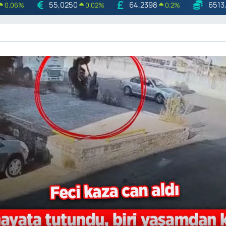
55,0250
64,2398
6513
0.06
%
0.02
%
0.2
%