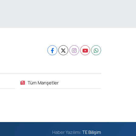
hmet Yesevi Mahallesi Abbas Medeni Sokak 17 A Çiftlik
öprüsünü geçtikten sonra Harman Mobilya arkası,
ulumba mevki, ECZANELER BÖLGESİ (GÜNEŞ, BULVAR,
İĞDEM, DEVA ECZANELERİ) eski gazi sağlık o
0 (216) 208 59 51
Yol Tarifi Al
Halıcıoğlu Eczanesi
alıcıoğlu Mahallesi Tunç Sokak 1 A Çıksalın,Alev
fluoğlu Semt Konağı yanı
0 (212) 369 45 49
Yol Tarifi Al
Anka Eczanesi
Tüm Manşetler
cıbadem Mahallesi Acıbadem Caddesi 76 A İŞ
ANKASI KONUTLARINDAN KADIKÖY İSTİKAMETİNE
İDERKEN IŞIKLARI GEÇİNCE SOLDA
0 (216) 771 50 40
Yol Tarifi Al
Portakal Eczanesi
nadolu Mahallesi Necip Fazıl Caddesi 58 A 2. CAMİNİN
Haber Yazılımı:
TE Bilişim
YEŞİL CAMİ) 100 METRE İLERİSİ- BAKLAVACI