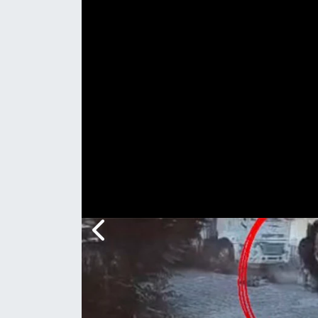
Genel
Gündem
Özel Haber
POLİTİKA
Siyaset
Spor
Web Tv
Yerel