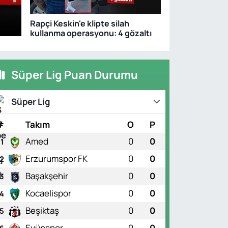
Rapçi Keskin'e klipte silah
kullanma operasyonu: 4 gözaltı
Süper Lig Puan Durumu
Süper Lig
UNSPOR
apiński 5 yıllık imzaladı
#
Takım
O
P
Amed
0
0
1
Erzurumspor FK
0
0
2
Başakşehir
0
0
3
Kocaelispor
0
0
4
Beşiktaş
0
0
5
Eyüpspor
0
0