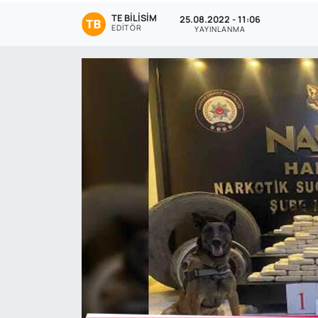
TE BILISIM
25.08.2022 - 11:06
Genel
EDITÖR
YAYINLANMA
Gündem
Özel Haber
POLİTİKA
Siyaset
Spor
Web Tv
Yerel