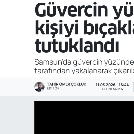
Güvercin yü
Genel
kişiyi bıça
Gündem
tutuklandı
Özel Haber
POLİTİKA
Samsun’da güvercin yüzünden ç
tarafından yakalanarak çıkarı
Siyaset
TAHIR ÖMER ÇOKLUK
11.03.2026 - 16:44
Spor
EDITÖR
YAYINLANMA
Web Tv
Yerel