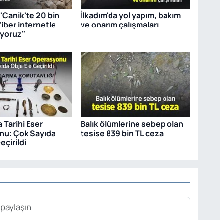
"Canik'te 20 bin
İlkadım'da yol yapım, bakım
iber internetle
ve onarım çalışmaları
uyoruz"
 Tarihi Eser
Balık ölümlerine sebep olan
nu: Çok Sayıda
tesise 839 bin TL ceza
eçirildi