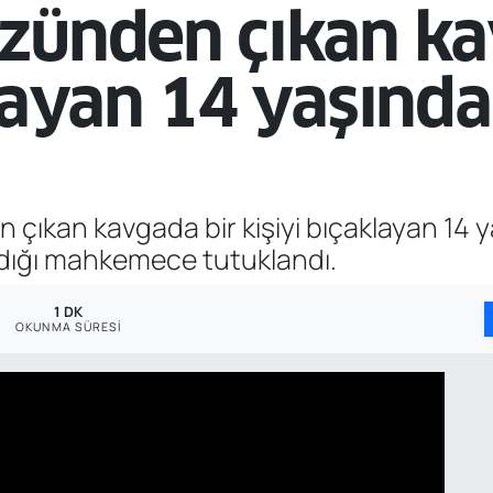
zünden çıkan ka
klayan 14 yaşında
ıkan kavgada bir kişiyi bıçaklayan 14 y
ldığı mahkemece tutuklandı.
1 DK
OKUNMA SÜRESI