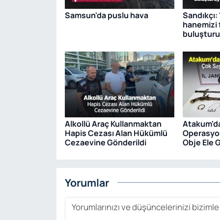
Samsun'da puslu hava
Sandıkçı: 
hanemizi f
buluştur
Alkollü Araç Kullanmaktan
Atakum'da
Hapis Cezası Alan Hükümlü
Operasyo
Cezaevine Gönderildi
Obje Ele G
Yorumlar