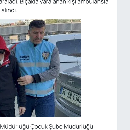
araladı. Bıçakla yaralanan kişi ambulansla
alındı.
t Müdürlüğü Çocuk Şube Müdürlüğü