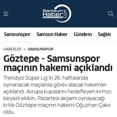
Samsunspor
Hava Durumu
Samsun Haber
Trafik Durumu
Samsunspor
Samsun Haber
Gündem
Sağlık
Sağlık
Süper Lig Puan Durumu ve Fikstür
HABERLER
SAMSUNSPOR
Göztepe - Samsunspor
Asayiş
Tüm Manşetler
maçının hakemi açıklandı
Bilim ve Teknoloji
Son Dakika Haberleri
Trendyol Süper Lig’in 26. haftasında
oynanacak maçlarda görev alacak hakemler
Bölge
Haber Arşivi
açıklandı. Avrupa kupalarını hedefleyen kırmızı
beyazlı ekibin, Pazartesi akşamı oynayacağı
Dünya
kritik Göztepe maçının hakemi Oğuzhan Çakır
oldu.
Ekonomi