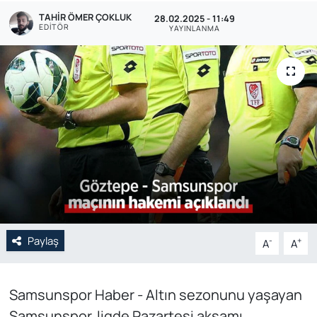
TAHIR ÖMER ÇOKLUK
28.02.2025 - 11:49
Genel
EDITÖR
YAYINLANMA
Gündem
Özel Haber
POLİTİKA
Siyaset
Spor
Paylaş
Web Tv
-
+
A
A
Yerel
Samsunspor Haber - Altın sezonunu yaşayan
Samsunspor, ligde Pazartesi akşamı