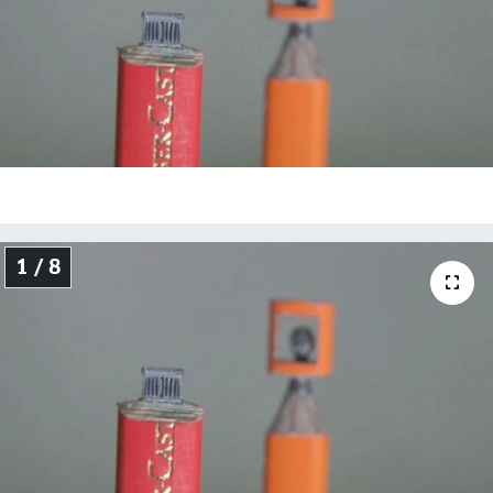
Genel
Gündem
Özel Haber
POLİTİKA
Siyaset
1 / 8
Spor
Web Tv
Yerel