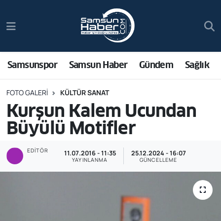
Samsunspor
Hava Durumu
Samsun Haber
Trafik Durumu
Samsunspor
Samsun Haber
Gündem
Sağlık
Sağlık
Süper Lig Puan Durumu ve Fikstür
FOTO GALERI
KÜLTÜR SANAT
Kurşun Kalem Ucundan
Asayiş
Tüm Manşetler
Büyülü Motifler
Bilim ve Teknoloji
Son Dakika Haberleri
EDITÖR
11.07.2016 - 11:35
25.12.2024 - 16:07
YAYINLANMA
GÜNCELLEME
Bölge
Haber Arşivi
Dünya
Ekonomi