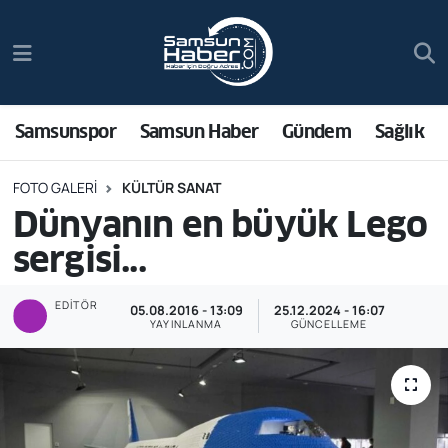
Samsunspor
Hava Durumu
Samsun Haber
Trafik Durumu
Samsunspor
Samsun Haber
Gündem
Sağlık
Sağlık
Süper Lig Puan Durumu ve Fikstür
FOTO GALERI
KÜLTÜR SANAT
Dünyanın en büyük Lego
Asayiş
Tüm Manşetler
sergisi...
Bilim ve Teknoloji
Son Dakika Haberleri
EDITÖR
05.08.2016 - 13:09
25.12.2024 - 16:07
YAYINLANMA
GÜNCELLEME
Bölge
Haber Arşivi
Dünya
Ekonomi