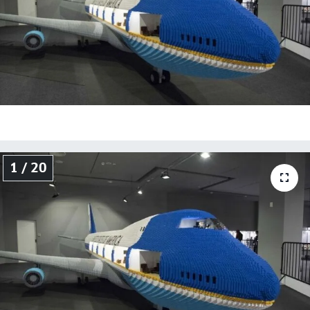
Genel
Gündem
Özel Haber
POLİTİKA
Siyaset
1 / 20
Spor
Web Tv
Yerel