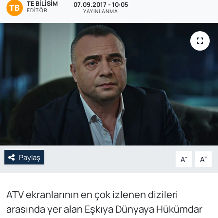
TE BILISIM
07.09.2017 - 10:05
EDITÖR
YAYINLANMA
Genel
Gündem
Özel Haber
POLİTİKA
Siyaset
Spor
Paylaş
-
+
A
A
Web Tv
Yerel
ATV ekranlarının en çok izlenen dizileri
arasında yer alan Eşkıya Dünyaya Hükümdar