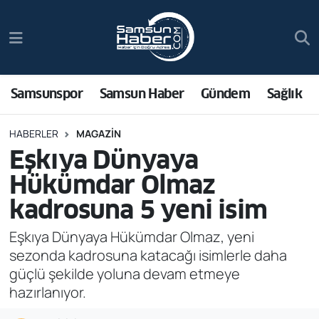
Samsunspor
Hava Durumu
Samsun Haber
Trafik Durumu
Samsunspor
Samsun Haber
Gündem
Sağlık
Sağlık
Süper Lig Puan Durumu ve Fikstür
HABERLER
MAGAZIN
Eşkıya Dünyaya
Asayiş
Tüm Manşetler
Hükümdar Olmaz
Bilim ve Teknoloji
Son Dakika Haberleri
kadrosuna 5 yeni isim
Bölge
Haber Arşivi
Eşkıya Dünyaya Hükümdar Olmaz, yeni
sezonda kadrosuna katacağı isimlerle daha
Dünya
güçlü şekilde yoluna devam etmeye
hazırlanıyor.
Ekonomi