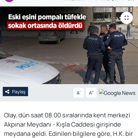
Genel
Gündem
Özel Haber
POLİTİKA
Siyaset
Spor
Paylaş
-
+
A
A
Web Tv
Olay, dün saat 08.00 sıralarında kent merkezi
Yerel
Akpınar Meydanı - Kışla Caddesi girişinde
meydana geldi. Edinilen bilgilere göre, H.K. bir