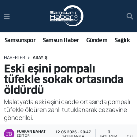
Samsunspor
Hava Durumu
Samsun Haber
Trafik Durumu
Samsunspor
Samsun Haber
Gündem
Sağlık
Sağlık
Süper Lig Puan Durumu ve Fikstür
HABERLER
ASAYIŞ
Eski eşini pompalı
Asayiş
Tüm Manşetler
tüfekle sokak ortasında
Bilim ve Teknoloji
Son Dakika Haberleri
öldürdü
Bölge
Haber Arşivi
Malatya’da eski eşini cadde ortasında pompalı
tüfekle öldüren zanlı tutuklanarak cezaevine
Dünya
gönderildi.
FURKAN BAHAT
Ekonomi
12.05.2026 - 20:47
3
EDITÖR
YAYINLANMA
PAYLAŞIM
OKUN