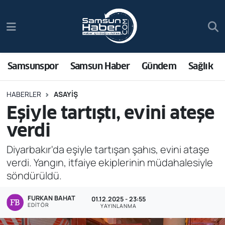
Samsunspor
Hava Durumu
Samsun Haber
Trafik Durumu
Samsunspor
Samsun Haber
Gündem
Sağlık
Sağlık
Süper Lig Puan Durumu ve Fikstür
HABERLER
ASAYIŞ
Eşiyle tartıştı, evini ateşe
Asayiş
Tüm Manşetler
verdi
Bilim ve Teknoloji
Son Dakika Haberleri
Diyarbakır'da eşiyle tartışan şahıs, evini ataşe
verdi. Yangın, itfaiye ekiplerinin müdahalesiyle
Bölge
Haber Arşivi
söndürüldü.
Dünya
FURKAN BAHAT
01.12.2025 - 23:55
EDITÖR
YAYINLANMA
Ekonomi