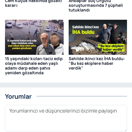
Cem Küçük hakkında gözaltı
Ahbaplar Suç Örgütü
kararı:
soruşturmasında 7 şüpheli
tutuklandı
15 yaşındaki kızları taciz edip
Sahilde ikinci kez İHA buldu:
olaya müdahale eden yaşlı
"Bu kez ekiplere haber
adamı darp eden şahıs
verdik"
yeniden gözaltında
Yorumlar