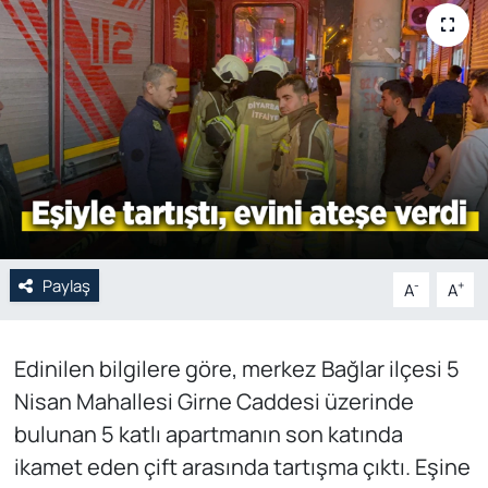
Genel
Gündem
Özel Haber
POLİTİKA
Siyaset
Paylaş
-
+
A
A
Spor
Edinilen bilgilere göre, merkez Bağlar ilçesi 5
Web Tv
Nisan Mahallesi Girne Caddesi üzerinde
Yerel
bulunan 5 katlı apartmanın son katında
ikamet eden çift arasında tartışma çıktı. Eşine