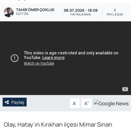
TAHIR ÖMER ÇOKLUK
Genel
08.07.2026 - 18:09
1
EDITÖR
YAYINLANMA
PAYLAŞIM
Gündem
Özel Haber
POLİTİKA
Siyaset
Spor
Web Tv
Paylaş
-
+
A
A
Yerel
Olay, Hatay'ın Kırıkhan ilçesi Mimar Sinan