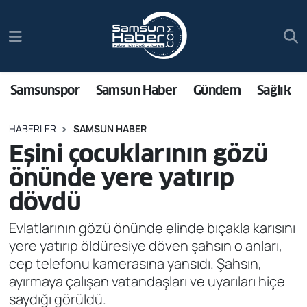
Samsunspor
Hava Durumu
Samsun Haber
Trafik Durumu
Samsunspor
Samsun Haber
Gündem
Sağlık
Sağlık
Süper Lig Puan Durumu ve Fikstür
HABERLER
SAMSUN HABER
Eşini çocuklarının gözü
Asayiş
Tüm Manşetler
önünde yere yatırıp
Bilim ve Teknoloji
Son Dakika Haberleri
dövdü
Bölge
Haber Arşivi
Evlatlarının gözü önünde elinde bıçakla karısını
yere yatırıp öldüresiye döven şahsın o anları,
Dünya
cep telefonu kamerasına yansıdı. Şahsın,
ayırmaya çalışan vatandaşları ve uyarıları hiçe
Ekonomi
saydığı görüldü.