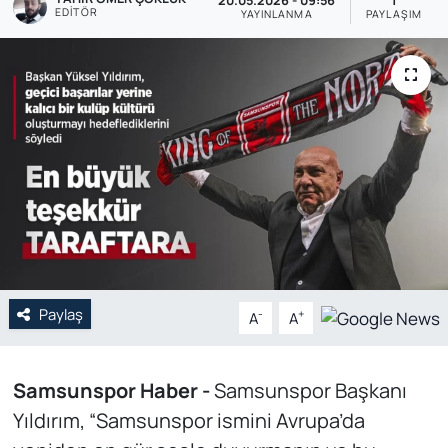
20.05.2026 - 09:56
1
EDITÖR
YAYINLANMA
PAYLAŞIM
Genel
Gündem
Özel Haber
POLİTİKA
Siyaset
Spor
Paylaş
-
+
A
A
Web Tv
Samsunspor Haber -
Samsunspor Başkanı
Yerel
Yıldırım, “Samsunspor ismini Avrupa’da