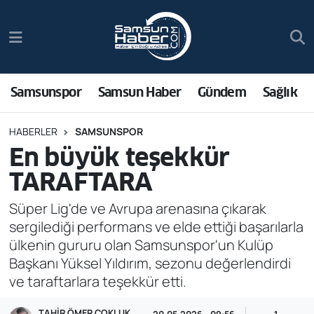
Samsunspor
Hava Durumu
Samsun Haber
Trafik Durumu
Samsunspor
Samsun Haber
Gündem
Sağlık
Sağlık
Süper Lig Puan Durumu ve Fikstür
HABERLER
SAMSUNSPOR
En büyük teşekkür
Asayiş
Tüm Manşetler
TARAFTARA
Bilim ve Teknoloji
Son Dakika Haberleri
Süper Lig'de ve Avrupa arenasına çıkarak
sergilediği performans ve elde ettiği başarılarla
Bölge
Haber Arşivi
ülkenin gururu olan Samsunspor'un Kulüp
Başkanı Yüksel Yıldırım, sezonu değerlendirdi
Dünya
ve taraftarlara teşekkür etti.
Ekonomi
TAHIR ÖMER ÇOKLUK