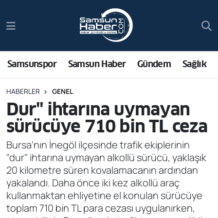
Samsunspor
Hava Durumu
Samsun Haber
Trafik Durumu
Samsunspor
Samsun Haber
Gündem
Sağlık
Sağlık
Süper Lig Puan Durumu ve Fikstür
HABERLER
GENEL
Dur" ihtarına uymayan
Asayiş
Tüm Manşetler
sürücüye 710 bin TL ceza
Bilim ve Teknoloji
Son Dakika Haberleri
Bursa'nın İnegöl ilçesinde trafik ekiplerinin
"dur" ihtarına uymayan alkollü sürücü, yaklaşık
Bölge
Haber Arşivi
20 kilometre süren kovalamacanın ardından
yakalandı. Daha önce iki kez alkollü araç
Dünya
kullanmaktan ehliyetine el konulan sürücüye
toplam 710 bin TL para cezası uygulanırken,
Ekonomi