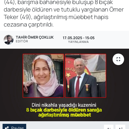
(44), barışma bahanesiyle buluşup 8 bıçak
darbesiyle öldüren ve tutuklu yargılanan Ömer
Genel
Teker (49), ağırlaştırılmış müebbet hapis
cezasına çarptırıldı.
Gündem
TAHIR ÖMER ÇOKLUK
17.05.2025 - 15:05
Özel Haber
EDITÖR
YAYINLANMA
POLİTİKA
Siyaset
Spor
Web Tv
Yerel
Paylaş
-
+