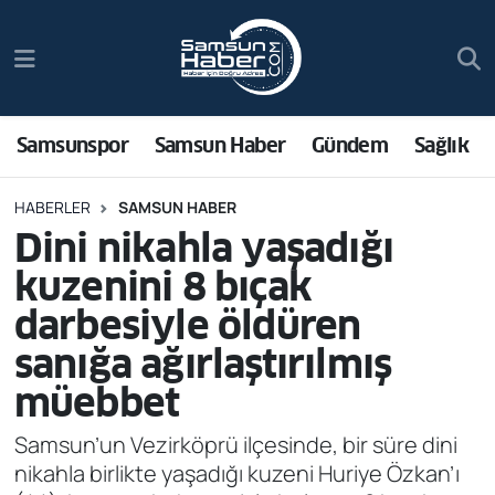
Samsunspor
Hava Durumu
Samsun Haber
Trafik Durumu
Samsunspor
Samsun Haber
Gündem
Sağlık
Sağlık
Süper Lig Puan Durumu ve Fikstür
HABERLER
SAMSUN HABER
Dini nikahla yaşadığı
Asayiş
Tüm Manşetler
kuzenini 8 bıçak
Bilim ve Teknoloji
Son Dakika Haberleri
darbesiyle öldüren
sanığa ağırlaştırılmış
Bölge
Haber Arşivi
müebbet
Dünya
Samsun’un Vezirköprü ilçesinde, bir süre dini
nikahla birlikte yaşadığı kuzeni Huriye Özkan’ı
Ekonomi