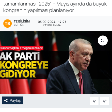
tamamlanması, 2025'in Mayıs ayında da büyük
Genel
kongrenin yapılması planlanıyor.
Gündem
TE BILISIM
03.09.2024 - 17:27
EDITÖR
YAYINLANMA
Özel Haber
POLİTİKA
Siyaset
Spor
Web Tv
Yerel
Paylaş
-
+
A
A