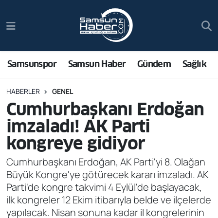
Samsunspor
Hava Durumu
Samsun Haber
Trafik Durumu
Samsunspor
Samsun Haber
Gündem
Sağlık
Sağlık
Süper Lig Puan Durumu ve Fikstür
HABERLER
GENEL
Cumhurbaşkanı Erdoğan
Asayiş
Tüm Manşetler
imzaladı! AK Parti
Bilim ve Teknoloji
Son Dakika Haberleri
kongreye gidiyor
Bölge
Haber Arşivi
Cumhurbaşkanı Erdoğan, AK Parti'yi 8. Olağan
Büyük Kongre'ye götürecek kararı imzaladı. AK
Dünya
Parti'de kongre takvimi 4 Eylül'de başlayacak,
ilk kongreler 12 Ekim itibarıyla belde ve ilçelerde
Ekonomi
yapılacak. Nisan sonuna kadar il kongrelerinin