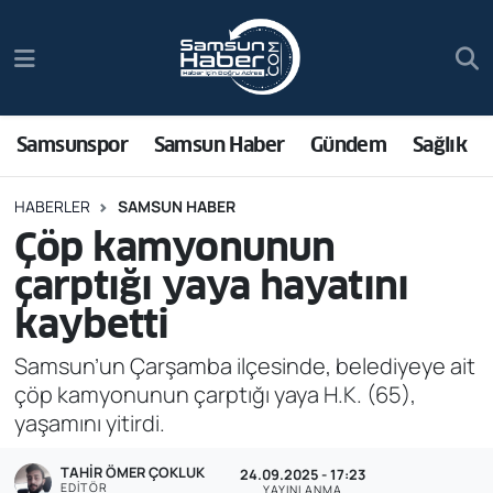
Samsunspor
Hava Durumu
Samsun Haber
Trafik Durumu
Samsunspor
Samsun Haber
Gündem
Sağlık
Sağlık
Süper Lig Puan Durumu ve Fikstür
HABERLER
SAMSUN HABER
Çöp kamyonunun
Asayiş
Tüm Manşetler
çarptığı yaya hayatını
Bilim ve Teknoloji
Son Dakika Haberleri
kaybetti
Bölge
Haber Arşivi
Samsun’un Çarşamba ilçesinde, belediyeye ait
çöp kamyonunun çarptığı yaya H.K. (65),
Dünya
yaşamını yitirdi.
TAHIR ÖMER ÇOKLUK
Ekonomi
24.09.2025 - 17:23
EDITÖR
YAYINLANMA