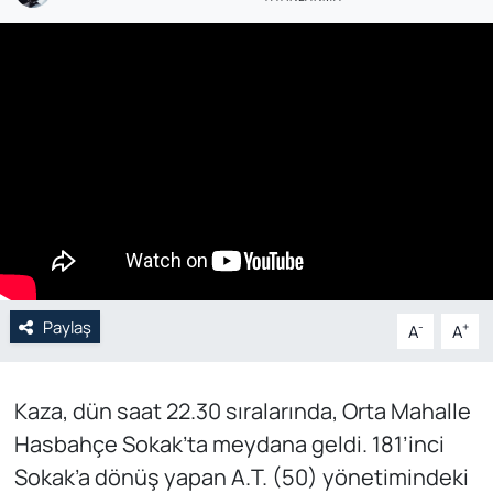
Genel
Gündem
Özel Haber
POLİTİKA
Siyaset
Spor
Paylaş
-
+
A
A
Web Tv
Kaza, dün saat 22.30 sıralarında, Orta Mahalle
Yerel
Hasbahçe Sokak’ta meydana geldi. 181’inci
Sokak’a dönüş yapan A.T. (50) yönetimindeki