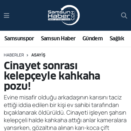
Samsunspor
Hava Durumu
Samsun Haber
Trafik Durumu
Samsunspor
Samsun Haber
Gündem
Sağlık
Sağlık
Süper Lig Puan Durumu ve Fikstür
HABERLER
ASAYIŞ
Cinayet sonrası
Asayiş
Tüm Manşetler
kelepçeyle kahkaha
Bilim ve Teknoloji
Son Dakika Haberleri
pozu!
Bölge
Haber Arşivi
Evine misafir olduğu arkadaşının karısını taciz
ettiği iddia edilen bir kişi ev sahibi tarafından
Dünya
bıçaklanarak öldürüldü. Cinayeti işleyen şahsın
kelepçeli halde kahkaha attığı anlar kameralara
Ekonomi
yansırken, gözaltına alınan karı-koca çift