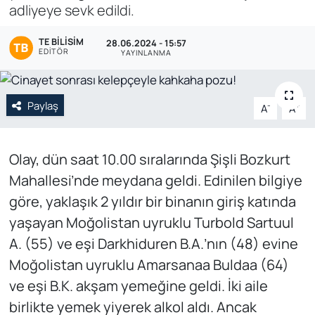
adliyeye sevk edildi.
Genel
TE BILISIM
28.06.2024 - 15:57
EDITÖR
YAYINLANMA
Gündem
Özel Haber
Paylaş
-
+
A
A
POLİTİKA
Olay, dün saat 10.00 sıralarında Şişli Bozkurt
Siyaset
Mahallesi’nde meydana geldi. Edinilen bilgiye
göre, yaklaşık 2 yıldır bir binanın giriş katında
Spor
yaşayan Moğolistan uyruklu Turbold Sartuul
Web Tv
A. (55) ve eşi Darkhiduren B.A.’nın (48) evine
Moğolistan uyruklu Amarsanaa Buldaa (64)
Yerel
ve eşi B.K. akşam yemeğine geldi. İki aile
birlikte yemek yiyerek alkol aldı. Ancak