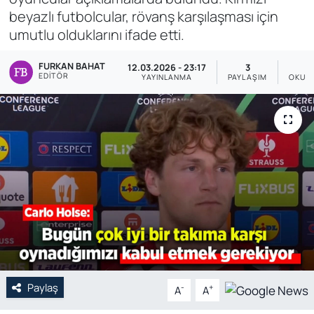
beyazlı futbolcular, rövanş karşılaşması için
Genel
umutlu olduklarını ifade etti.
Gündem
FURKAN BAHAT
12.03.2026 - 23:17
3
EDITÖR
YAYINLANMA
PAYLAŞIM
OKUN
Özel Haber
POLİTİKA
Siyaset
Spor
Web Tv
Yerel
Paylaş
-
+
A
A