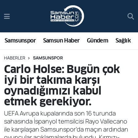
Samsunspor
Hava Durumu
Samsun Haber
Trafik Durumu
Samsunspor
Samsun Haber
Gündem
Sağlık
Sağlık
Süper Lig Puan Durumu ve Fikstür
HABERLER
SAMSUNSPOR
Carlo Holse: Bugün çok
Asayiş
Tüm Manşetler
iyi bir takıma karşı
Bilim ve Teknoloji
Son Dakika Haberleri
oynadığımızı kabul
etmek gerekiyor.
Bölge
Haber Arşivi
UEFA Avrupa kupalarında son 16 turunda
Dünya
sahasında İspanyol temsilcisi Rayo Vallecano
ile karşılaşan Samsunspor’da maçın ardından
Ekonomi
oyuncular açıklamalarda bulundu. Kırmızı-