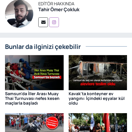
EDITÖR HAKKINDA
Tahir Ömer Çokluk
Bunlar da ilginizi çekebilir
Samsun'da İller Arası Muay
Kavak'ta konteyner ev
Thai Turnuvası nefes kesen
yangını: İçindeki eşyalar kül
maçlarla başladı
oldu