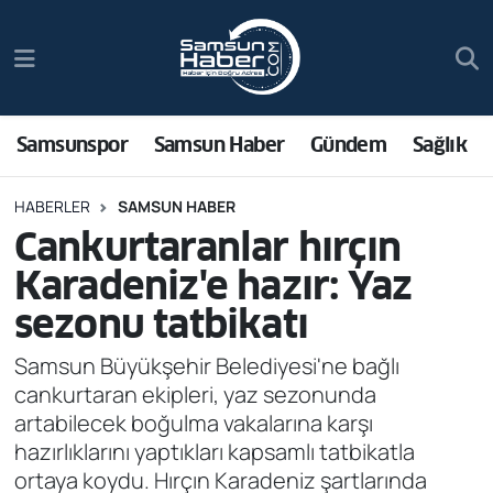
Samsunspor
Hava Durumu
Samsun Haber
Trafik Durumu
Samsunspor
Samsun Haber
Gündem
Sağlık
Sağlık
Süper Lig Puan Durumu ve Fikstür
HABERLER
SAMSUN HABER
Cankurtaranlar hırçın
Asayiş
Tüm Manşetler
Karadeniz'e hazır: Yaz
Bilim ve Teknoloji
Son Dakika Haberleri
sezonu tatbikatı
Bölge
Haber Arşivi
Samsun Büyükşehir Belediyesi'ne bağlı
cankurtaran ekipleri, yaz sezonunda
Dünya
artabilecek boğulma vakalarına karşı
hazırlıklarını yaptıkları kapsamlı tatbikatla
Ekonomi
ortaya koydu. Hırçın Karadeniz şartlarında