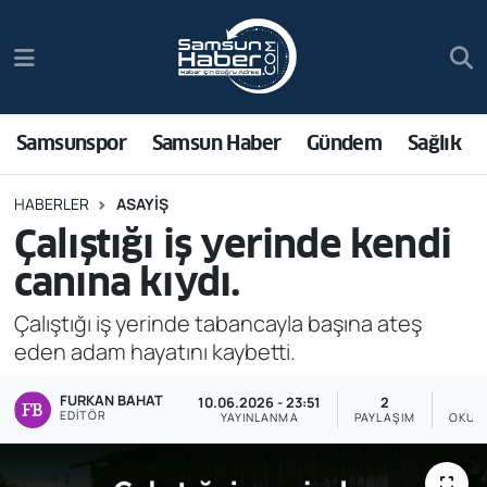
Samsunspor
Hava Durumu
Samsun Haber
Trafik Durumu
Samsunspor
Samsun Haber
Gündem
Sağlık
Sağlık
Süper Lig Puan Durumu ve Fikstür
HABERLER
ASAYIŞ
Çalıştığı iş yerinde kendi
Asayiş
Tüm Manşetler
canına kıydı.
Bilim ve Teknoloji
Son Dakika Haberleri
Çalıştığı iş yerinde tabancayla başına ateş
eden adam hayatını kaybetti.
Bölge
Haber Arşivi
FURKAN BAHAT
10.06.2026 - 23:51
2
Dünya
EDITÖR
YAYINLANMA
PAYLAŞIM
OKUN
Ekonomi