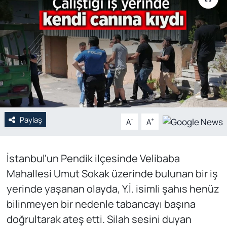
Genel
Gündem
Özel Haber
POLİTİKA
Paylaş
Siyaset
-
+
A
A
Spor
İstanbul'un Pendik ilçesinde Velibaba
Mahallesi Umut Sokak üzerinde bulunan bir iş
Web Tv
yerinde yaşanan olayda, Y.İ. isimli şahıs henüz
Yerel
bilinmeyen bir nedenle tabancayı başına
doğrultarak ateş etti. Silah sesini duyan