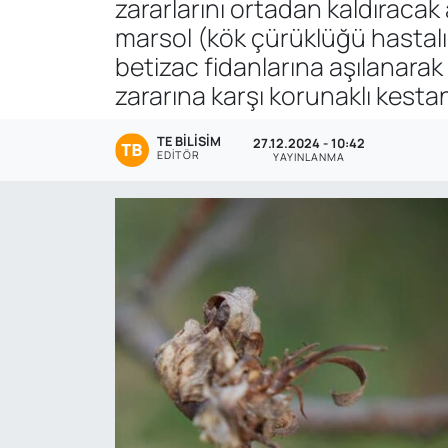
zararlarını ortadan kaldıracak
marsol (kök çürüklüğü hastalığ
Genel
betizac fidanlarına aşılanarak
Gündem
zararına karşı korunaklı kesta
Özel Haber
TE BILISIM
27.12.2024 - 10:42
EDITÖR
YAYINLANMA
POLİTİKA
Siyaset
Spor
Web Tv
Yerel