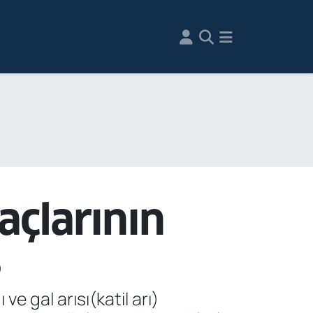
açlarının
ş
e gal arısı(katil arı)