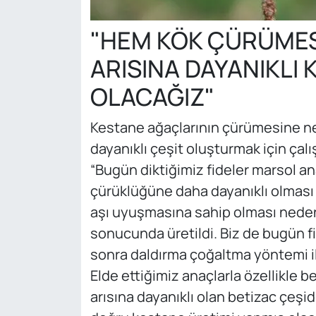
"HEM KÖK ÇÜRÜMES
ARISINA DAYANIKLI 
OLACAĞIZ"
Kestane ağaçlarının çürümesine ned
dayanıklı çeşit oluşturmak için çalış
“Bugün diktiğimiz fideler marsol an
çürüklüğüne daha dayanıklı olması v
aşı uyuşmasına sahip olması neden
sonucunda üretildi. Biz de bugün f
sonra daldırma çoğaltma yöntemi il
Elde ettiğimiz anaçlarla özellikle b
arısına dayanıklı olan betizac çeşi