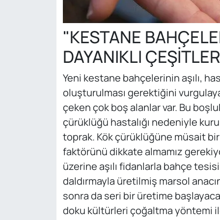
"KESTANE BAHÇELER
DAYANIKLI ÇEŞİTLE
Yeni kestane bahçelerinin aşılı, has
oluşturulması gerektiğini vurgulaya
çeken çok boş alanlar var. Bu boşluk
çürüklüğü hastalığı nedeniyle kurumu
toprak. Kök çürüklüğüne müsait bir 
faktörünü dikkate almamız gerekiyo
üzerine aşılı fidanlarla bahçe tesi
daldırmayla üretilmiş marsol anac
sonra da seri bir üretime başlayaca
doku kültürleri çoğaltma yöntemi ile