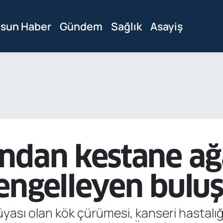
sun Haber
Gündem
Sağlık
Asayiş
ndan kestane ağ
engelleyen bulu
ası olan kök çürümesi, kanseri hastalığı v