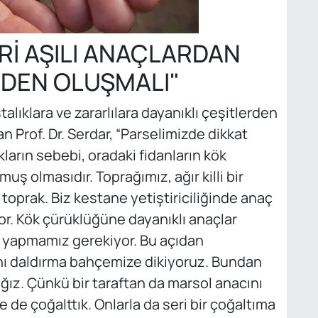
İ AŞILI ANAÇLARDAN
RDEN OLUŞMALI"
talıklara ve zararlılara dayanıklı çeşitlerden
n Prof. Dr. Serdar, “Parselimizde dikkat
ların sebebi, oradaki fidanların kök
ş olmasıdır. Toprağımız, ağır killi bir
toprak. Biz kestane yetiştiriciliğinde anaç
r. Kök çürüklüğüne dayanıklı anaçlar
si yapmamız gerekiyor. Bu açıdan
ını daldırma bahçemize dikiyoruz. Bundan
ğız. Çünkü bir taraftan da marsol anacını
 de çoğalttık. Onlarla da seri bir çoğaltıma