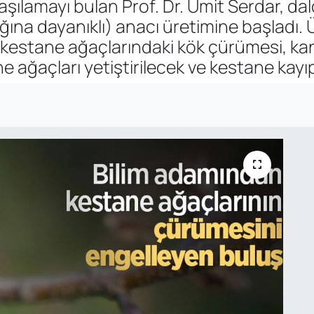
 aşılamayı bulan Prof. Dr. Ümit Serdar, da
ına dayanıklı) anacı üretimine başladı. Ü
 kestane ağaçlarındaki kök çürümesi, kanse
ne ağaçları yetiştirilecek ve kestane kayı