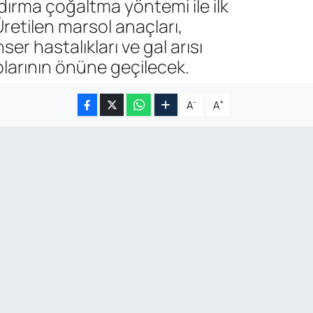
ldırma çoğaltma yöntemi ile ilk
retilen marsol anaçları,
r hastalıkları ve gal arısı
plarının önüne geçilecek.
-
+
A
A