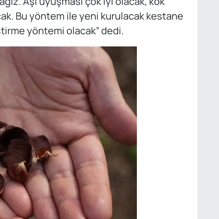
ğız. Aşı uyuşması çok iyi olacak, kök
cak. Bu yöntem ile yeni kurulacak kestane
ştirme yöntemi olacak” dedi.