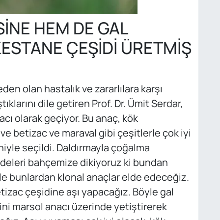
İNE HEM DE GAL
KESTANE ÇEŞİDİ ÜRETMİŞ
en olan hastalık ve zararlılara karşı
tıklarını dile getiren Prof. Dr. Ümit Serdar,
acı olarak geçiyor. Bu anaç, kök
e betizac ve maraval gibi çeşitlerle çok iyi
iyle seçildi. Daldırmayla çoğalma
ideleri bahçemize dikiyoruz ki bundan
e bunlardan klonal anaçlar elde edeceğiz.
etizac çeşidine aşı yapacağız. Böyle gal
dini marsol anacı üzerinde yetiştirerek