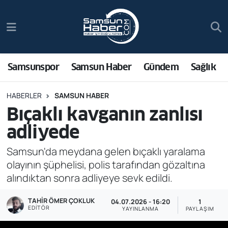
Samsunspor
Hava Durumu
Samsun Haber
Trafik Durumu
Samsunspor
Samsun Haber
Gündem
Sağlık
Sağlık
Süper Lig Puan Durumu ve Fikstür
HABERLER
SAMSUN HABER
Bıçaklı kavganın zanlısı
Asayiş
Tüm Manşetler
adliyede
Bilim ve Teknoloji
Son Dakika Haberleri
Samsun'da meydana gelen bıçaklı yaralama
olayının şüphelisi, polis tarafından gözaltına
Bölge
Haber Arşivi
alındıktan sonra adliyeye sevk edildi.
Dünya
TAHIR ÖMER ÇOKLUK
04.07.2026 - 16:20
1
EDITÖR
YAYINLANMA
PAYLAŞIM
Ekonomi