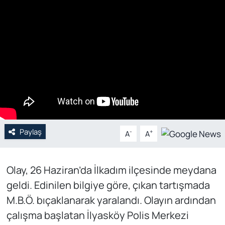
Genel
Gündem
Özel Haber
POLİTİKA
Siyaset
Paylaş
-
+
A
A
Spor
Olay, 26 Haziran’da İlkadım ilçesinde meydana
Web Tv
geldi. Edinilen bilgiye göre, çıkan tartışmada
Yerel
M.B.Ö. bıçaklanarak yaralandı. Olayın ardından
çalışma başlatan İlyasköy Polis Merkezi