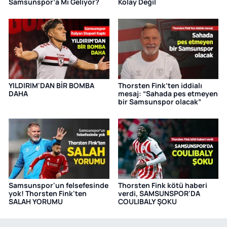
Samsunspor’a Mı Geliyor?
Kolay Değil
YILDIRIM'DAN BİR BOMBA
Thorsten Fink’ten iddialı
DAHA
mesaj: “Sahada pes etmeyen
bir Samsunspor olacak”
Samsunspor'un felsefesinde
Thorsten Fink kötü haberi
yok! Thorsten Fink'ten
verdi, SAMSUNSPOR'DA
SALAH YORUMU
COULIBALY ŞOKU