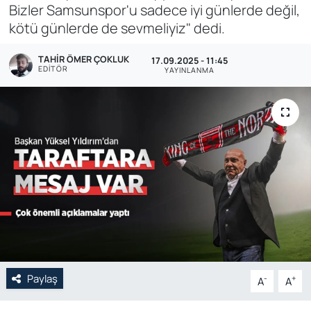
Bizler Samsunspor'u sadece iyi günlerde değil,
Genel
kötü günlerde de sevmeliyiz" dedi.
Gündem
TAHIR ÖMER ÇOKLUK
17.09.2025 - 11:45
EDITÖR
YAYINLANMA
Özel Haber
POLİTİKA
Siyaset
Spor
Web Tv
Yerel
Paylaş
-
+
A
A