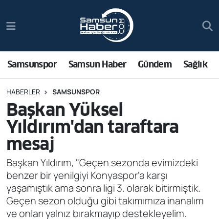
Samsunspor
Hava Durumu
Samsun Haber
Trafik Durumu
Samsunspor
Samsun Haber
Gündem
Sağlık
Sağlık
Süper Lig Puan Durumu ve Fikstür
HABERLER
SAMSUNSPOR
Başkan Yüksel
Asayiş
Tüm Manşetler
Yıldırım'dan taraftara
Bilim ve Teknoloji
Son Dakika Haberleri
mesaj
Bölge
Haber Arşivi
Başkan Yıldırım, "Geçen sezonda evimizdeki
benzer bir yenilgiyi Konyaspor'a karşı
Dünya
yaşamıştık ama sonra ligi 3. olarak bitirmiştik.
Geçen sezon olduğu gibi takımımıza inanalım
Ekonomi
ve onları yalnız bırakmayıp destekleyelim.