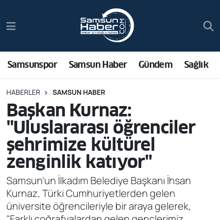
Samsunspor
Hava Durumu
Samsun Haber
Trafik Durumu
Samsunspor
Samsun Haber
Gündem
Sağlık
Sağlık
Süper Lig Puan Durumu ve Fikstür
HABERLER
SAMSUN HABER
Başkan Kurnaz:
Asayiş
Tüm Manşetler
"Uluslararası öğrenciler
Bilim ve Teknoloji
Son Dakika Haberleri
şehrimize kültürel
zenginlik katıyor"
Bölge
Haber Arşivi
Samsun’un İlkadım Belediye Başkanı İhsan
Dünya
Kurnaz, Türki Cumhuriyetlerden gelen
üniversite öğrencileriyle bir araya gelerek,
Ekonomi
"Farklı coğrafyalardan gelen gençlerimiz