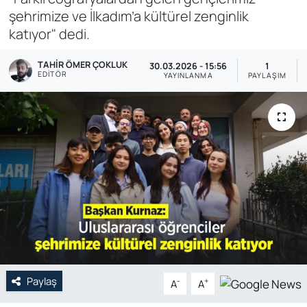
şehrimize ve İlkadım’a kültürel zenginlik
Genel
katıyor" dedi.
Gündem
TAHIR ÖMER ÇOKLUK
30.03.2026 - 15:56
1
EDITÖR
YAYINLANMA
PAYLAŞIM
Özel Haber
POLİTİKA
Siyaset
Spor
Web Tv
Yerel
Paylaş
-
+
A
A