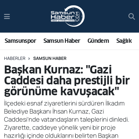
Samsunspor
Hava Durumu
Samsun Haber
Trafik Durumu
Samsunspor
Samsun Haber
Gündem
Sağlık
Sağlık
Süper Lig Puan Durumu ve Fikstür
HABERLER
SAMSUN HABER
Başkan Kurnaz: "Gazi
Asayiş
Tüm Manşetler
Caddesi daha prestijli bir
Bilim ve Teknoloji
Son Dakika Haberleri
görünüme kavuşacak"
Bölge
Haber Arşivi
İlçedeki esnaf ziyaretlerini sürdüren İlkadım
Belediye Başkanı İhsan Kurnaz, Gazi
Dünya
Caddesi’nde vatandaşların taleplerini dinledi.
Ziyarette, caddeye yönelik yeni bir proje
Ekonomi
hazırlığı içinde olduklarını belirten Başkan