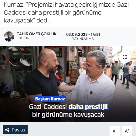
Kurnaz, "Projemizi hayata geçirdiğimizde Gazi
Genel
Caddesi daha prestijli bir görünüme
kavuşacak" dedi.
Gündem
TAHIR ÖMER ÇOKLUK
03.09.2025 - 14:51
EDITÖR
YAYINLANMA
Özel Haber
POLİTİKA
Siyaset
Spor
Web Tv
Yerel
Paylaş
-
+
A
A