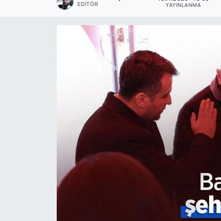
EDITÖR
YAYINLANMA
Genel
Gündem
Özel Haber
POLİTİKA
Siyaset
Spor
Web Tv
Yerel