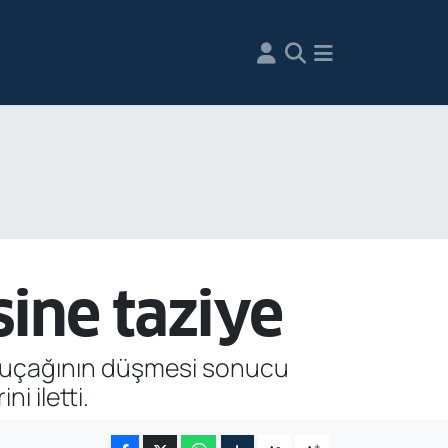
sine taziye
o uçağının düşmesi sonucu
i iletti.
-
+