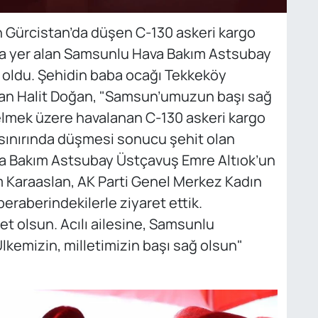
n Gürcistan’da düşen C-130 askeri kargo
da yer alan Samsunlu Hava Bakım Astsubay
 oldu. Şehidin baba ocağı Tekkeköy
şkan Halit Doğan, "Samsun’umuzun başı sağ
lmek üzere havalanan C-130 askeri kargo
sınırında düşmesi sonucu şehit olan
 Bakım Astsubay Üstçavuş Emre Altıok’un
dem Karaaslan, AK Parti Genel Merkez Kadın
beraberindekilerle ziyaret ettik.
t olsun. Acılı ailesine, Samsunlu
lkemizin, milletimizin başı sağ olsun"