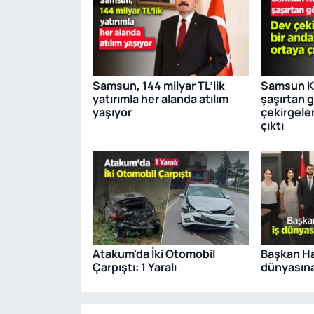
Samsun, 144 milyar TL’lik
Samsun Ku
yatırımla her alanda atılım
şaşırtan 
yaşıyor
çekirgeler
çıktı
Atakum'da İki Otomobil
Başkan Ha
Çarpıştı: 1 Yaralı
dünyasına