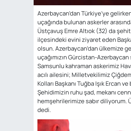
Azerbaycan’dan Türkiye’ye gelirke
uçağında bulunan askerler arasın
Üstçavuş Emre Altıok (32) da şehit
ilçesindeki evini ziyaret eden Ba
olsun. Azerbaycan’dan ülkemize ge
uçağımızın Gürcistan-Azerbaycan 
Samsunlu kahraman askerimiz Hava
acılı ailesini; Milletvekilimiz Çiğ
Kolları Başkanı Tuğba Işık Ercan ve 
Şehidimizin ruhu şad, mekanı cenne
hemşehrilerimize sabır diliyorum. Ü
dedi.