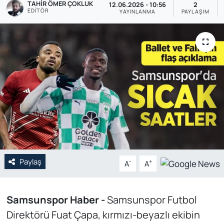
TAHIR ÖMER ÇOKLUK
12.06.2026 - 10:56
2
EDITÖR
YAYINLANMA
PAYLAŞIM
Genel
Gündem
Özel Haber
POLİTİKA
Siyaset
Spor
Paylaş
-
+
A
A
Web Tv
Yerel
Samsunspor Haber -
Samsunspor Futbol
Direktörü Fuat Çapa, kırmızı-beyazlı ekibin