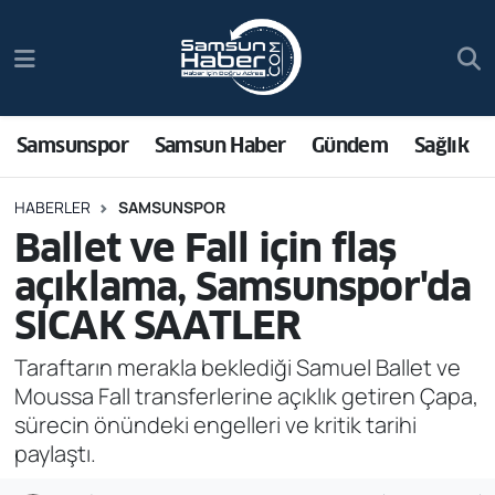
Samsunspor
Hava Durumu
Samsun Haber
Trafik Durumu
Samsunspor
Samsun Haber
Gündem
Sağlık
Sağlık
Süper Lig Puan Durumu ve Fikstür
HABERLER
SAMSUNSPOR
Ballet ve Fall için flaş
Asayiş
Tüm Manşetler
açıklama, Samsunspor'da
Bilim ve Teknoloji
Son Dakika Haberleri
SICAK SAATLER
Bölge
Haber Arşivi
Taraftarın merakla beklediği Samuel Ballet ve
Moussa Fall transferlerine açıklık getiren Çapa,
Dünya
sürecin önündeki engelleri ve kritik tarihi
paylaştı.
Ekonomi