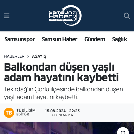
Samsunspor
Hava Durumu
Samsun Haber
Trafik Durumu
Samsunspor
Samsun Haber
Gündem
Sağlık
Sağlık
Süper Lig Puan Durumu ve Fikstür
HABERLER
ASAYIŞ
Balkondan düşen yaşlı
Asayiş
Tüm Manşetler
adam hayatını kaybetti
Bilim ve Teknoloji
Son Dakika Haberleri
Tekirdağ’ın Çorlu ilçesinde balkondan düşen
yaşlı adam hayatını kaybetti.
Bölge
Haber Arşivi
TE BILISIM
15.08.2024 - 22:23
Dünya
EDITÖR
YAYINLANMA
Ekonomi