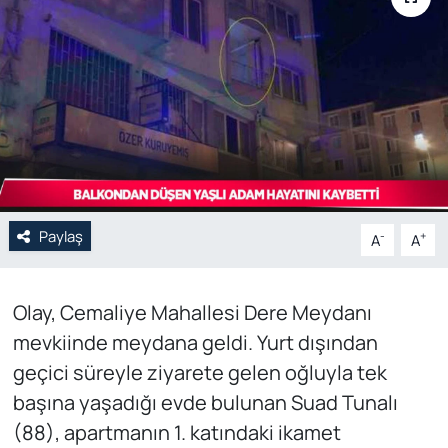
Genel
Gündem
Özel Haber
POLİTİKA
Paylaş
Siyaset
-
+
A
A
Spor
Olay, Cemaliye Mahallesi Dere Meydanı
mevkiinde meydana geldi. Yurt dışından
Web Tv
geçici süreyle ziyarete gelen oğluyla tek
Yerel
başına yaşadığı evde bulunan Suad Tunalı
(88), apartmanın 1. katındaki ikamet