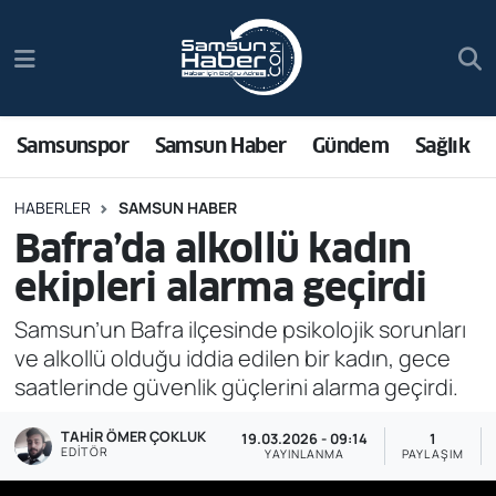
Samsunspor
Hava Durumu
Samsun Haber
Trafik Durumu
Samsunspor
Samsun Haber
Gündem
Sağlık
Sağlık
Süper Lig Puan Durumu ve Fikstür
HABERLER
SAMSUN HABER
Bafra’da alkollü kadın
Asayiş
Tüm Manşetler
ekipleri alarma geçirdi
Bilim ve Teknoloji
Son Dakika Haberleri
Samsun’un Bafra ilçesinde psikolojik sorunları
ve alkollü olduğu iddia edilen bir kadın, gece
Bölge
Haber Arşivi
saatlerinde güvenlik güçlerini alarma geçirdi.
Dünya
TAHIR ÖMER ÇOKLUK
19.03.2026 - 09:14
1
EDITÖR
YAYINLANMA
PAYLAŞIM
Ekonomi