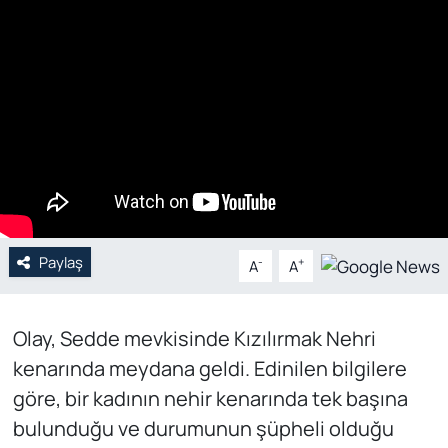
Genel
Gündem
Özel Haber
POLİTİKA
Siyaset
Paylaş
-
+
A
A
Spor
Olay, Sedde mevkisinde Kızılırmak Nehri
Web Tv
kenarında meydana geldi. Edinilen bilgilere
Yerel
göre, bir kadının nehir kenarında tek başına
bulunduğu ve durumunun şüpheli olduğu