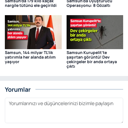
Samsun’da 179 kilo kaçak
Samsun'da Uyuşturucu
nargile tütünü ele geçirildi
Operasyonu: 8 Gözaltı
Samsun, 144 milyar TL’lik
Samsun Kurupelit’te
yatırımla her alanda atılım
şaşırtan görüntü! Dev
yaşıyor
çekirgeler bir anda ortaya
çıktı
Yorumlar