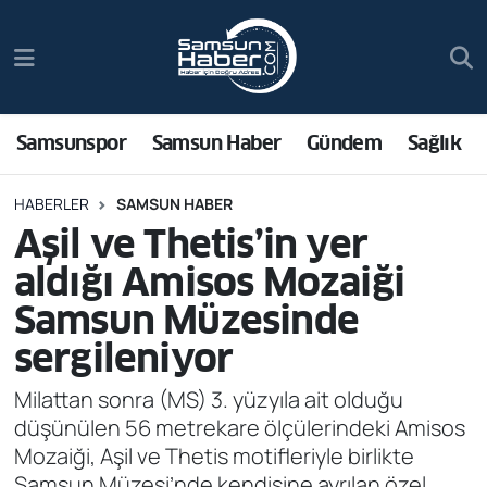
Samsunspor
Hava Durumu
Samsun Haber
Trafik Durumu
Samsunspor
Samsun Haber
Gündem
Sağlık
Sağlık
Süper Lig Puan Durumu ve Fikstür
HABERLER
SAMSUN HABER
Aşil ve Thetis’in yer
Asayiş
Tüm Manşetler
aldığı Amisos Mozaiği
Bilim ve Teknoloji
Son Dakika Haberleri
Samsun Müzesinde
sergileniyor
Bölge
Haber Arşivi
Milattan sonra (MS) 3. yüzyıla ait olduğu
Dünya
düşünülen 56 metrekare ölçülerindeki Amisos
Mozaiği, Aşil ve Thetis motifleriyle birlikte
Ekonomi
Samsun Müzesi’nde kendisine ayrılan özel