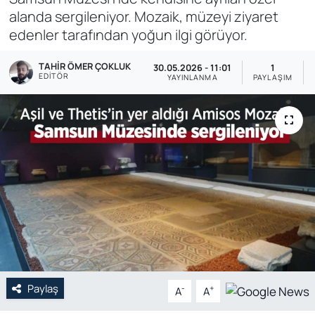
alanda sergileniyor. Mozaik, müzeyi ziyaret
Genel
edenler tarafından yoğun ilgi görüyor.
Gündem
TAHIR ÖMER ÇOKLUK
30.05.2026 - 11:01
1
EDITÖR
YAYINLANMA
PAYLAŞIM
Özel Haber
POLİTİKA
Siyaset
Spor
Web Tv
Yerel
Paylaş
-
+
A
A