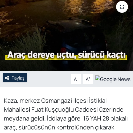
Genel
Gündem
Özel Haber
POLİTİKA
Siyaset
Paylaş
-
+
A
A
Spor
Kaza, merkez Osmangazi ilçesi İstiklal
Web Tv
Mahallesi Fuat Kuşçuoğlu Caddesi üzerinde
Yerel
meydana geldi. İddiaya göre, 16 YAH 28 plakalı
araç, sürücüsünün kontrolünden çıkarak