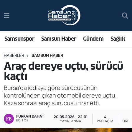
Samsunspor
Hava Durumu
Samsun Haber
Trafik Durumu
Samsunspor
Samsun Haber
Gündem
Sağlık
Sağlık
Süper Lig Puan Durumu ve Fikstür
HABERLER
SAMSUN HABER
Araç dereye uçtu, sürücü
Asayiş
Tüm Manşetler
kaçtı
Bilim ve Teknoloji
Son Dakika Haberleri
Bursa'da iddiaya göre sürücüsünün
kontrolünden çıkan otomobil dereye uçtu.
Bölge
Haber Arşivi
Kaza sonrası araç sürücüsü firar etti.
Dünya
FURKAN BAHAT
20.05.2026 - 22:01
4
EDITÖR
YAYINLANMA
PAYLAŞIM
OKUN
Ekonomi