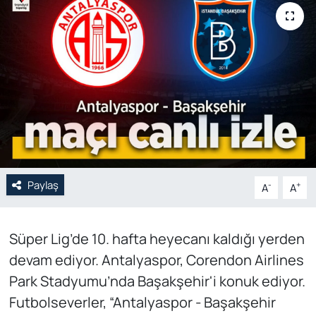
Genel
Gündem
Özel Haber
POLİTİKA
Siyaset
Paylaş
-
+
A
A
Spor
Süper Lig’de 10. hafta heyecanı kaldığı yerden
Web Tv
devam ediyor. Antalyaspor, Corendon Airlines
Yerel
Park Stadyumu’nda Başakşehir'i konuk ediyor.
Futbolseverler, “Antalyaspor - Başakşehir