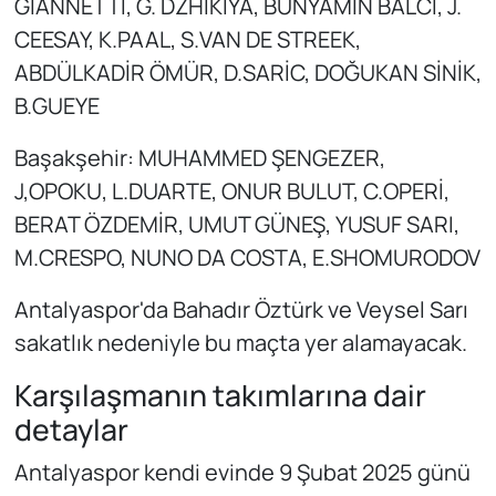
GİANNETTİ, G. DZHİKİYA, BÜNYAMİN BALCI, J.
CEESAY, K.PAAL, S.VAN DE STREEK,
ABDÜLKADİR ÖMÜR, D.SARİC, DOĞUKAN SİNİK,
B.GUEYE
Başakşehir: MUHAMMED ŞENGEZER,
J,OPOKU, L.DUARTE, ONUR BULUT, C.OPERİ,
BERAT ÖZDEMİR, UMUT GÜNEŞ, YUSUF SARI,
M.CRESPO, NUNO DA COSTA, E.SHOMURODOV
Antalyaspor'da Bahadır Öztürk ve Veysel Sarı
sakatlık nedeniyle bu maçta yer alamayacak.
Karşılaşmanın takımlarına dair
detaylar
Antalyaspor kendi evinde 9 Şubat 2025 günü