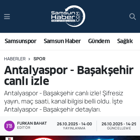
Samsunspor
Hava Durumu
Samsun Haber
Trafik Durumu
Samsunspor
Samsun Haber
Gündem
Sağlık
Sağlık
Süper Lig Puan Durumu ve Fikstür
HABERLER
SPOR
Antalyaspor - Başakşehir
Asayiş
Tüm Manşetler
canlı izle
Bilim ve Teknoloji
Son Dakika Haberleri
Antalyaspor - Başakşehir canlı izle! Şifresiz
yayın, maç saati, kanal bilgisi belli oldu. İşte
Bölge
Haber Arşivi
Antalyaspor - Başakşehir detayları.
Dünya
FURKAN BAHAT
26.10.2025 - 14:00
26.10.2025 - 14:29
EDITÖR
YAYINLANMA
GÜNCELLEME
Ekonomi