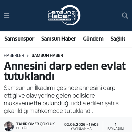
Samsunspor
Hava Durumu
Samsun Haber
Trafik Durumu
Samsunspor
Samsun Haber
Gündem
Sağlık
Sağlık
Süper Lig Puan Durumu ve Fikstür
HABERLER
SAMSUN HABER
Annesini darp eden evlat
Asayiş
Tüm Manşetler
tutuklandı
Bilim ve Teknoloji
Son Dakika Haberleri
Samsun’un İlkadım ilçesinde annesini darp
ettiği ve olay yerine gelen polislere
Bölge
Haber Arşivi
mukavemette bulunduğu iddia edilen şahıs,
çıkarıldığı mahkemece tutuklandı.
Dünya
TAHIR ÖMER ÇOKLUK
02.06.2026 - 19:05
1
Ekonomi
EDITÖR
YAYINLANMA
PAYLAŞIM