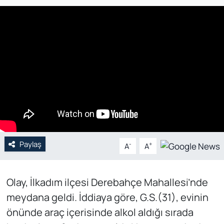
Genel
Gündem
Özel Haber
POLİTİKA
Siyaset
Paylaş
Spor
-
+
A
A
Web Tv
Olay, İlkadım ilçesi Derebahçe Mahallesi’nde
meydana geldi. İddiaya göre, G.S.(31), evinin
Yerel
önünde araç içerisinde alkol aldığı sırada