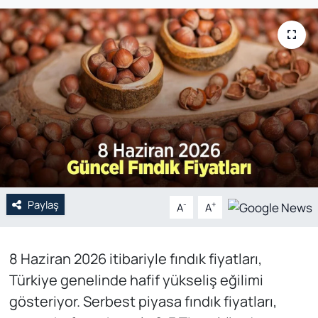
Genel
Gündem
Özel Haber
POLİTİKA
Siyaset
Paylaş
Spor
-
+
A
A
Web Tv
8 Haziran 2026 itibariyle fındık fiyatları,
Türkiye genelinde hafif yükseliş eğilimi
Yerel
gösteriyor. Serbest piyasa fındık fiyatları,