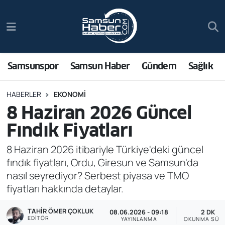
Samsunspor
Hava Durumu
Samsun Haber
Trafik Durumu
Samsunspor
Samsun Haber
Gündem
Sağlık
Sağlık
Süper Lig Puan Durumu ve Fikstür
HABERLER
EKONOMI
8 Haziran 2026 Güncel
Asayiş
Tüm Manşetler
Fındık Fiyatları
Bilim ve Teknoloji
Son Dakika Haberleri
8 Haziran 2026 itibariyle Türkiye'deki güncel
fındık fiyatları, Ordu, Giresun ve Samsun'da
Bölge
Haber Arşivi
nasıl seyrediyor? Serbest piyasa ve TMO
fiyatları hakkında detaylar.
Dünya
TAHIR ÖMER ÇOKLUK
08.06.2026 - 09:18
2 DK
Ekonomi
EDITÖR
YAYINLANMA
OKUNMA SÜRE