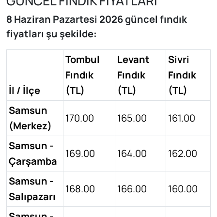
GÜNCEL FINDIK FİYATLARI
8 Haziran Pazartesi 2026 güncel fındık
fiyatları şu şekilde:
Tombul
Levant
Sivri
Fındık
Fındık
Fındık
İl / İlçe
(TL)
(TL)
(TL)
Samsun
170.00
165.00
161.00
(Merkez)
Samsun -
169.00
164.00
162.00
Çarşamba
Samsun -
168.00
166.00
160.00
Salıpazarı
Samsun -