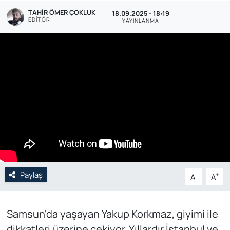
TAHIR ÖMER ÇOKLUK
18.09.2025 - 18:19
Genel
EDITÖR
YAYINLANMA
Gündem
Özel Haber
POLİTİKA
Siyaset
Spor
Paylaş
Web Tv
-
+
A
A
Yerel
Samsun'da yaşayan Yakup Korkmaz, giyimi ile
dikkatleri üzerine çekiyor. Yıllardır İstanbul ve