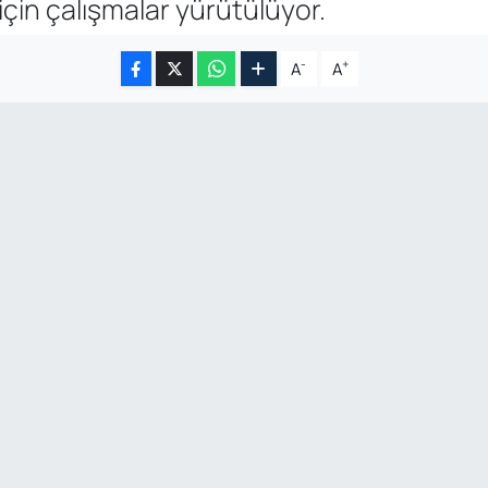
için çalışmalar yürütülüyor.
-
+
A
A