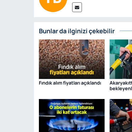
Bunlar da ilginizi çekebilir
Fındık alım fiyatları açıklandı
Akaryakıtt
bekleyenl