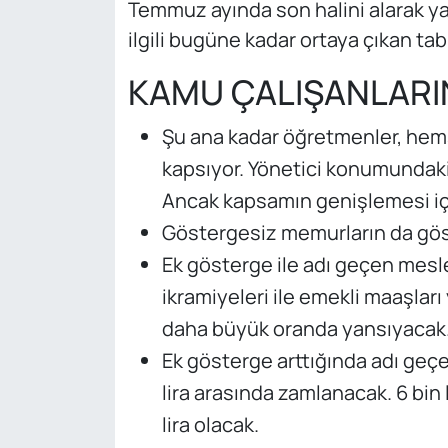
Temmuz ayında son halini alarak y
ilgili bugüne kadar ortaya çıkan ta
KAMU ÇALIŞANLARI
Şu ana kadar öğretmenler, hemşir
kapsıyor. Yönetici konumundak
Ancak kapsamın genişlemesi iç
Göstergesiz memurların da gös
Ek gösterge ile adı geçen mesle
ikramiyeleri ile emekli maaşları
daha büyük oranda yansıyacak
Ek gösterge arttığında adı geç
lira arasında zamlanacak. 6 bin
lira olacak.