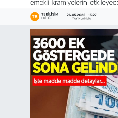
emekli ikramiyelerini etkileye
Genel
TE BILISIM
26.05.2022 - 13:27
EDITÖR
YAYINLANMA
Gündem
Özel Haber
POLİTİKA
Siyaset
Spor
Web Tv
Yerel