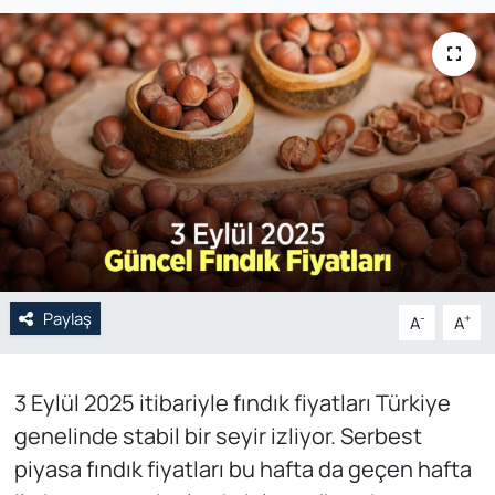
Genel
Gündem
Özel Haber
POLİTİKA
Siyaset
Paylaş
Spor
-
+
A
A
Web Tv
3 Eylül 2025 itibariyle fındık fiyatları Türkiye
genelinde stabil bir seyir izliyor. Serbest
Yerel
piyasa fındık fiyatları bu hafta da geçen hafta