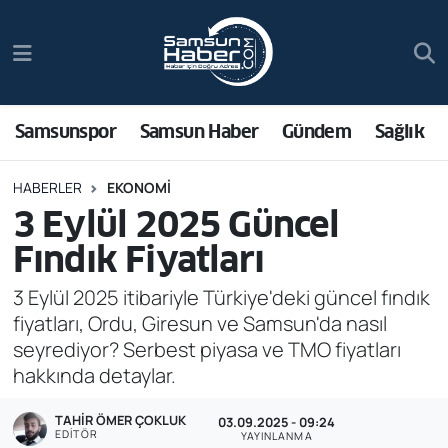
Samsunspor
Hava Durumu
Samsun Haber
Trafik Durumu
Samsunspor
Samsun Haber
Gündem
Sağlık
Sağlık
Süper Lig Puan Durumu ve Fikstür
HABERLER
EKONOMI
3 Eylül 2025 Güncel
Asayiş
Tüm Manşetler
Fındık Fiyatları
Bilim ve Teknoloji
Son Dakika Haberleri
3 Eylül 2025 itibariyle Türkiye'deki güncel fındık
fiyatları, Ordu, Giresun ve Samsun'da nasıl
Bölge
Haber Arşivi
seyrediyor? Serbest piyasa ve TMO fiyatları
hakkında detaylar.
Dünya
TAHIR ÖMER ÇOKLUK
03.09.2025 - 09:24
Ekonomi
EDITÖR
YAYINLANMA