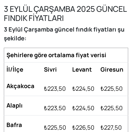
3 EYLÜL ÇARŞAMBA 2025 GÜNCEL
FINDIK FİYATLARI
3 Eylül Çarşamba güncel fındık fiyatları şu
şekilde:
Şehirlere göre ortalama fiyat verisi
İl/İlçe
Sivri
Levant
Giresun
Akçakoca
₺223,50
₺224,50
₺225,50
Alaplı
₺223,50
₺224,50
₺225,50
Bafra
₺225,50
₺226,50
₺227,50