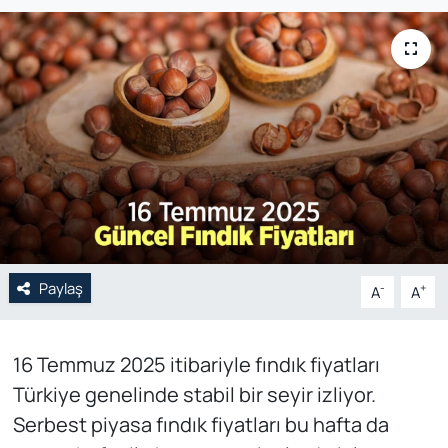
Genel
Gündem
Özel Haber
POLİTİKA
Siyaset
Paylaş
Spor
-
+
A
A
Web Tv
16 Temmuz 2025 itibariyle fındık fiyatları
Türkiye genelinde stabil bir seyir izliyor.
Yerel
Serbest piyasa fındık fiyatları bu hafta da