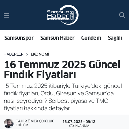
Samsunspor
Hava Durumu
Samsun Haber
Trafik Durumu
Samsunspor
Samsun Haber
Gündem
Sağlık
Sağlık
Süper Lig Puan Durumu ve Fikstür
HABERLER
EKONOMI
16 Temmuz 2025 Güncel
Asayiş
Tüm Manşetler
Fındık Fiyatları
Bilim ve Teknoloji
Son Dakika Haberleri
15 Temmuz 2025 itibariyle Türkiye'deki güncel
fındık fiyatları, Ordu, Giresun ve Samsun'da
Bölge
Haber Arşivi
nasıl seyrediyor? Serbest piyasa ve TMO
fiyatları hakkında detaylar.
Dünya
TAHIR ÖMER ÇOKLUK
16.07.2025 - 09:12
Ekonomi
EDITÖR
YAYINLANMA