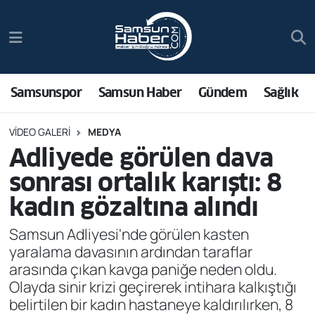
Samsunspor
Hava Durumu
Samsun Haber
Trafik Durumu
Samsunspor
Samsun Haber
Gündem
Sağlık
Sağlık
Süper Lig Puan Durumu ve Fikstür
VIDEO GALERI
MEDYA
Adliyede görülen dava
Asayiş
Tüm Manşetler
sonrası ortalık karıştı: 8
Bilim ve Teknoloji
Son Dakika Haberleri
kadın gözaltına alındı
Samsun Adliyesi'nde görülen kasten
Bölge
Haber Arşivi
yaralama davasının ardından taraflar
arasında çıkan kavga paniğe neden oldu.
Dünya
Olayda sinir krizi geçirerek intihara kalkıştığı
belirtilen bir kadın hastaneye kaldırılırken, 8
Ekonomi