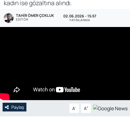
kadın ise gözaltına alındı.
Genel
TAHIR ÖMER ÇOKLUK
02.06.2026 - 15:57
EDITÖR
YAYINLANMA
Gündem
Özel Haber
POLİTİKA
Siyaset
Spor
Web Tv
Paylaş
-
+
A
A
Yerel