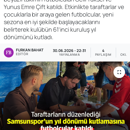
Yunus Emre Çift katıldı. Etkinlikte taraftarlar ve
Genel
çocuklarla bir araya gelen futbolcular, yeni
sezona en iyi şekilde başlayacaklarını
Gündem
belirterek kulübün 61’inci kuruluş yıl
dönümünü kutladı.
Özel Haber
FURKAN BAHAT
30.06.2026 - 22:31
4
POLİTİKA
EDITÖR
YAYINLANMA
PAYLAŞIM
OKUN
Siyaset
Spor
Web Tv
Yerel