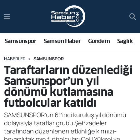
Samsunspor
Hava Durumu
Samsun Haber
Trafik Durumu
Samsunspor
Samsun Haber
Gündem
Sağlık
Sağlık
Süper Lig Puan Durumu ve Fikstür
HABERLER
SAMSUNSPOR
Taraftarların düzenlediği
Asayiş
Tüm Manşetler
Samsunspor’un yıl
Bilim ve Teknoloji
Son Dakika Haberleri
dönümü kutlamasına
futbolcular katıldı
Bölge
Haber Arşivi
SAMSUNSPOR’un 61’inci kuruluş yıl dönümü
Dünya
dolayısıyla taraflar grubu Şehzadeler
tarafından düzenlenen etkinliğe kırmızı-
Ekonomi
beyazlı takımın futbolcuları Celil Yüksel ve