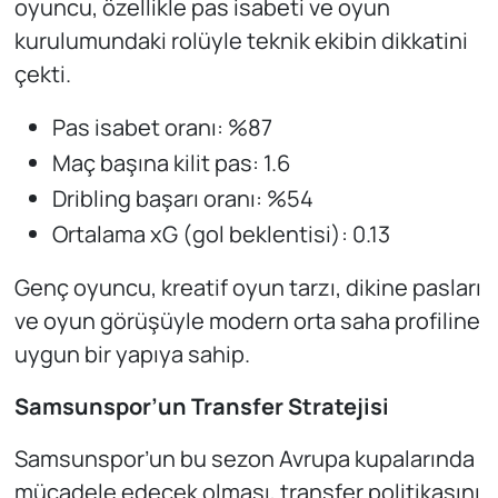
oyuncu, özellikle pas isabeti ve oyun
kurulumundaki rolüyle teknik ekibin dikkatini
çekti.
Pas isabet oranı: %87
Maç başına kilit pas: 1.6
Dribling başarı oranı: %54
Ortalama xG (gol beklentisi): 0.13
Genç oyuncu, kreatif oyun tarzı, dikine pasları
ve oyun görüşüyle modern orta saha profiline
uygun bir yapıya sahip.
Samsunspor’un Transfer Stratejisi
Samsunspor’un bu sezon Avrupa kupalarında
mücadele edecek olması, transfer politikasını