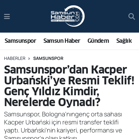
Samsunspor
Hava Durumu
Samsun Haber
Trafik Durumu
Samsunspor
Samsun Haber
Gündem
Sağlık
Sağlık
Süper Lig Puan Durumu ve Fikstür
HABERLER
SAMSUNSPOR
Samsunspor’dan Kacper
Asayiş
Tüm Manşetler
Urbański’ye Resmi Teklif!
Bilim ve Teknoloji
Son Dakika Haberleri
Genç Yıldız Kimdir,
Nerelerde Oynadı?
Bölge
Haber Arşivi
Samsunspor, Bologna'nıngenç orta sahası
Dünya
Kacper Urbański için resmi transfer teklifi
yaptı. Urbański'nin kariyeri, performansı ve
Ekonomi
Samsunspor'a olası katkısı...