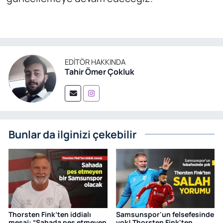
EDITÖR HAKKINDA
Tahir Ömer Çokluk
Bunlar da ilginizi çekebilir
Thorsten Fink’ten iddialı
Samsunspor'un felsefesinde
mesaj: “Sahada pes etmeyen
yok! Thorsten Fink'ten