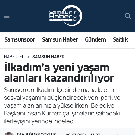
Samsunspor
Hava Durumu
Samsun Haber
Trafik Durumu
Samsunspor
Samsun Haber
Gündem
Sağlık
Sağlık
Süper Lig Puan Durumu ve Fikstür
HABERLER
SAMSUN HABER
İlkadım’a yeni yaşam
Asayiş
Tüm Manşetler
alanları kazandırılıyor
Bilim ve Teknoloji
Son Dakika Haberleri
Samsun’un İlkadım ilçesinde mahallelerin
sosyal yaşamını güçlendirecek yeni park ve
Bölge
Haber Arşivi
yaşam alanları hızla yükselirken, Belediye
Başkanı İhsan Kurnaz çalışmaların sahadaki
Dünya
ilerleyişini yerinde inceledi.
Ekonomi
TAHIR ÖMER ÇOKLUK