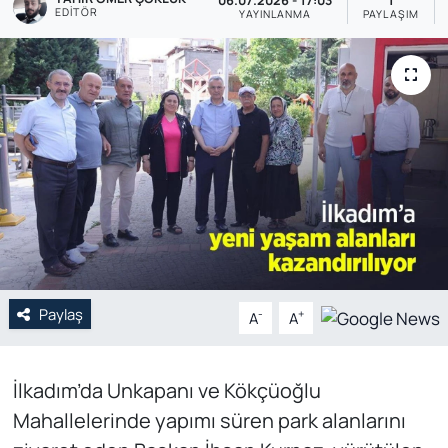
06.07.2026 - 17:03
1
EDITÖR
YAYINLANMA
PAYLAŞIM
Genel
Gündem
Özel Haber
POLİTİKA
Siyaset
Spor
Paylaş
-
+
A
A
Web Tv
İlkadım’da Unkapanı ve Kökçüoğlu
Yerel
Mahallelerinde yapımı süren park alanlarını