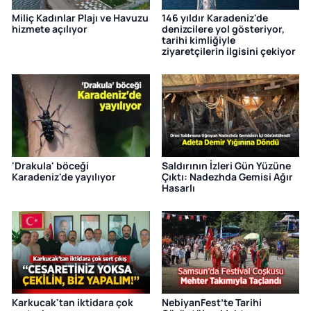
Miliç Kadınlar Plajı ve Havuzu
146 yıldır Karadeniz'de
hizmete açılıyor
denizcilere yol gösteriyor,
tarihi kimliğiyle
ziyaretçilerin ilgisini çekiyor
'Drakula' böceği
Saldırının İzleri Gün Yüzüne
Karadeniz'de yayılıyor
Çıktı: Nadezhda Gemisi Ağır
Hasarlı
Karkucak'tan iktidara çok
NebiyanFest’te Tarihi