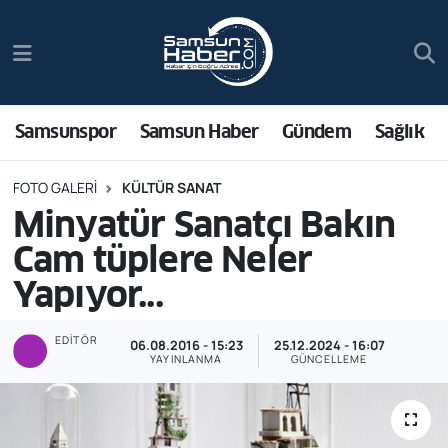
Samsunspor
Hava Durumu
Samsun Haber
Trafik Durumu
Samsunspor
Samsun Haber
Gündem
Sağlık
Sağlık
Süper Lig Puan Durumu ve Fikstür
FOTO GALERI
KÜLTÜR SANAT
Minyatür Sanatçı Bakın
Asayiş
Tüm Manşetler
Cam tüplere Neler
Bilim ve Teknoloji
Son Dakika Haberleri
Yapıyor...
Bölge
Haber Arşivi
EDITÖR
06.08.2016 - 15:23
25.12.2024 - 16:07
YAYINLANMA
GÜNCELLEME
Dünya
Ekonomi