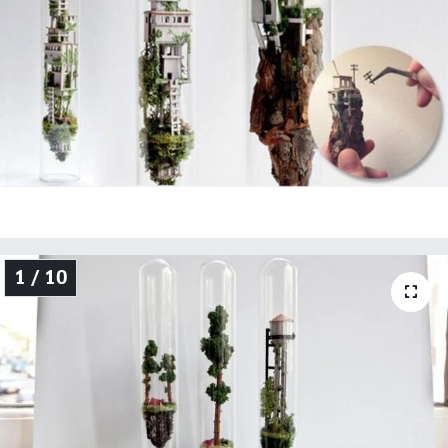
Genel
Gündem
Özel Haber
POLİTİKA
Siyaset
1 / 10
Spor
Web Tv
Yerel