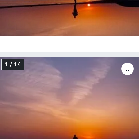
Genel
Gündem
Özel Haber
POLİTİKA
1 / 14
Siyaset
Spor
Web Tv
Yerel