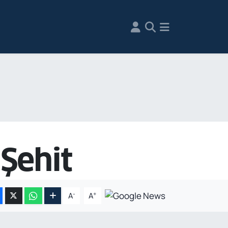
 Şehit
-
+
A
A