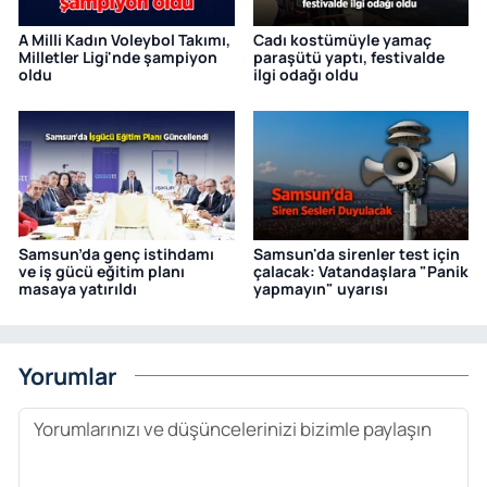
A Milli Kadın Voleybol Takımı,
Cadı kostümüyle yamaç
Milletler Ligi'nde şampiyon
paraşütü yaptı, festivalde
oldu
ilgi odağı oldu
Samsun’da genç istihdamı
Samsun'da sirenler test için
ve iş gücü eğitim planı
çalacak: Vatandaşlara "Panik
masaya yatırıldı
yapmayın" uyarısı
Yorumlar