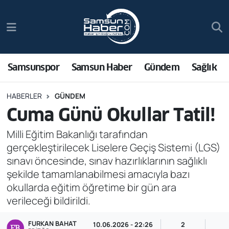
Samsunspor
Hava Durumu
Samsun Haber
Trafik Durumu
Samsunspor
Samsun Haber
Gündem
Sağlık
Sağlık
Süper Lig Puan Durumu ve Fikstür
HABERLER
GÜNDEM
Cuma Günü Okullar Tatil!
Asayiş
Tüm Manşetler
Milli Eğitim Bakanlığı tarafından
Bilim ve Teknoloji
Son Dakika Haberleri
gerçekleştirilecek Liselere Geçiş Sistemi (LGS)
sınavı öncesinde, sınav hazırlıklarının sağlıklı
Bölge
Haber Arşivi
şekilde tamamlanabilmesi amacıyla bazı
okullarda eğitim öğretime bir gün ara
Dünya
verileceği bildirildi.
Ekonomi
FURKAN BAHAT
10.06.2026 - 22:26
2