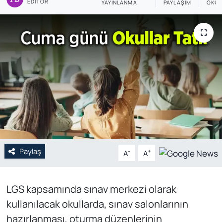
EDITÖR
YAYINLANMA
PAYLAŞIM
OKUN
Genel
Gündem
Özel Haber
POLİTİKA
Siyaset
Spor
Paylaş
-
+
A
A
Web Tv
LGS kapsamında sınav merkezi olarak
Yerel
kullanılacak okullarda, sınav salonlarının
hazırlanması, oturma düzenlerinin