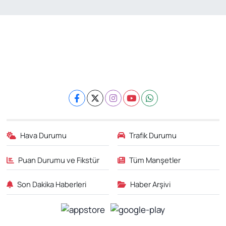
Genel
Gündem
Özel Haber
POLİTİKA
Siyaset
Hava Durumu
Trafik Durumu
Spor
Puan Durumu ve Fikstür
Tüm Manşetler
Web Tv
Son Dakika Haberleri
Haber Arşivi
Yerel