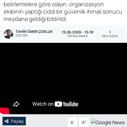
belirlemelere göre olayın, organizasyon
Genel
ekibinin yaptığı ciddi bir güvenlik ihmali sonucu
meydana geldiği bildirildi.
Gündem
TAHIR ÖMER ÇOKLUK
15.06.2026 - 15:18
1
EDITÖR
YAYINLANMA
PAYLAŞIM
Özel Haber
POLİTİKA
Siyaset
Spor
Web Tv
Yerel
Paylaş
-
+
A
A